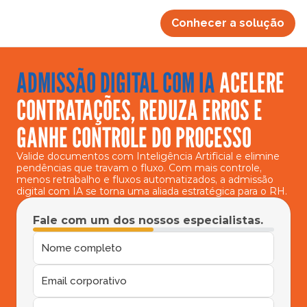
Conhecer a solução
ADMISSÃO DIGITAL COM IA
 ACELERE 
CONTRATAÇÕES, REDUZA ERROS E 
GANHE CONTROLE DO PROCESSO
Valide documentos com Inteligência Artificial e elimine 
pendências que travam o fluxo. Com mais controle, 
menos retrabalho e fluxos automatizados, a admissão 
digital com IA se torna uma aliada estratégica para o RH.
Fale com um dos nossos especialistas.