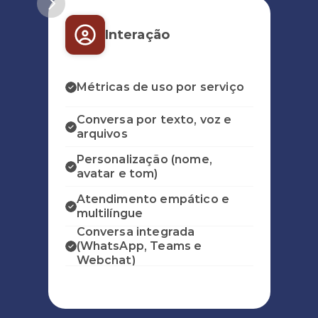
Interação
Emi
Métricas de uso por serviço
pa
Conversa por texto, voz e 
Emi
arquivos
re
Personalização (nome, 
Atu
avatar e tom)
tra
Atendimento empático e 
Esc
multilíngue
sal
Conversa integrada 
Det
(WhatsApp, Teams e 
pa
Webchat)