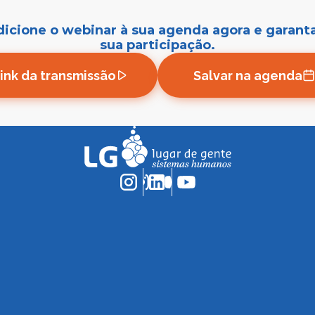
icione o webinar à sua agenda agora e garant
sua participação.
ink da transmissão
Salvar na agenda