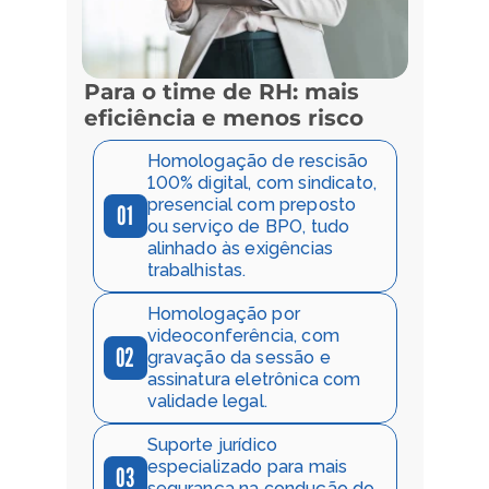
Para o time de RH: mais
eficiência e menos risco
Homologação de rescisão 
100% digital, com sindicato, 
presencial com preposto 
01
ou serviço de BPO, tudo 
alinhado às exigências 
trabalhistas.
Homologação por 
videoconferência, com 
02
gravação da sessão e 
assinatura eletrônica com 
validade legal.
Suporte jurídico 
especializado para mais 
03
segurança na condução do 