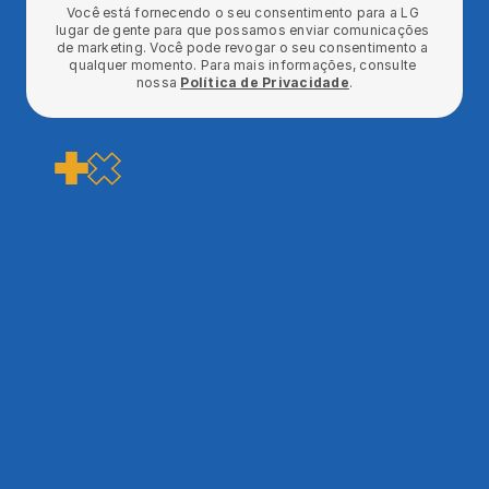
Você está fornecendo o seu consentimento para a LG 
lugar de gente para que possamos enviar comunicações 
de marketing. Você pode revogar o seu consentimento a 
qualquer momento. Para mais informações, consulte 
nossa 
Política de Privacidade
.
Falar com um especialista