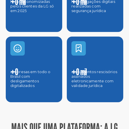
+
0
mil
+
0
mil
horas economizadas 
homologações digitais 
pelos clientes da LG só 
realizadas com 
em 2025
segurança jurídica
+
0
+
0
mil
empresas em todo o 
documentos rescisórios 
Brasil com 
assinados 
desligamentos 
eletronicamente com 
validade jurídica
MAIS QUE UMA PLATAFORMA: A LG