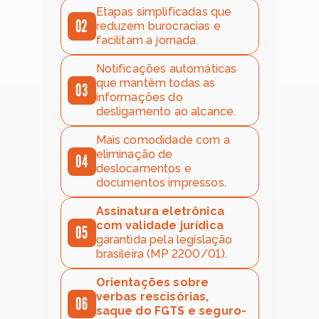
Etapas simplificadas que 
02
reduzem burocracias e 
facilitam a jornada. 
Notificações automáticas 
que mantêm todas as 
03
informações do 
desligamento ao alcance.
Mais comodidade com a 
eliminação de 
04
deslocamentos e 
documentos impressos.
Assinatura eletrônica 
com validade jurídica 
05
garantida pela legislação 
brasileira (MP 2200/01).
Orientações sobre 
verbas rescisórias, 
06
saque do FGTS e seguro-