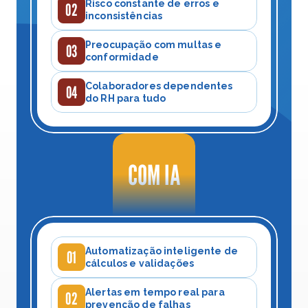
Risco constante de erros e 
02
inconsistências
Preocupação com multas e 
03
conformidade
Colaboradores dependentes 
04
do RH para tudo
COM IA
Automatização inteligente de 
01
cálculos e validações
Alertas em tempo real para 
02
prevenção de falhas