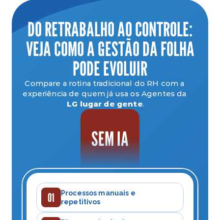
DO RETRABALHO AO CONTROLE:
VEJA COMO A GESTÃO DA FOLHA
PODE EVOLUIR
Compare a rotina tradicional do RH com a 
experiência de quem já usa os Agentes da 
LG lugar de gente
.
SEM IA
Processos manuais e 
01
repetitivos