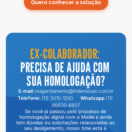
Quero conhecer a solução
EX-COLABORADOR: 
PRECISA DE AJUDA COM 
SUA HOMOLOGAÇÃO?
E-mail: 
reagendamento@rhdemissao.com.br
Telefone:
 (11) 3010-1200     
Whatsapp 
(11) 
98630-6807
Se você já passou pelo processo de 
homologação digital com a Medei e ainda 
tem dúvidas ou solicitações relacionadas ao 
seu desligamento, nosso time está à 