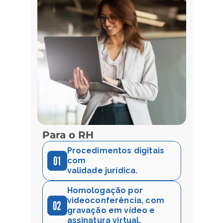
Para o RH
Procedimentos digitais 
01
com
validade jurídica.
Homologação por 
videoconferência, com
02
gravação em vídeo e 
assinatura virtual.