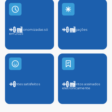
+
0
mil
+
0
mil
horas economizadas só 
homologações
em 2025
+
0
+
0
mil
 clientes satisfeitos
documentos assinados 
eletronicamente